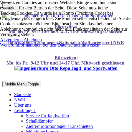
Wir nutzen Cookies auf unserer Website. Einige von ihnen sind
essenziell für den Betrieb der Seite. Diese Seite nutz keine
TrackingCookies. Es wurde kein Konto (Tracking-Code) bei
Googleanalytics eingerichtet. Sie können selbst entscheiden, ob Sie die
Cookies zulassen möchten. Bitte beachten Sie, dass bei einer
Bürozeiten:
Ablehnung womöglich nicht mehr alle Funktionalitäten der Seite zur
Mo. bis Fr. 9-12 Uhr und 14-17 Uhr. Mittwoch geschlossen.
Verfügung stehen.
Akzeptieren
Ablehnen
Infor
mationen
zum neuen Nationalen Waffenregister | NWR
Weitere Informationen bei den Datenschutzhinweisen
Bürozeiten
:
Mo. bis Fr. 9-12 Uhr und 14-17 Uhr. Mittwoch geschlossen.
Mobile Menu Toggle
Startseite
NWR
Über uns
Leistungen
Service für Jagdwaffen
Schalldämpfer
Zielfernrohrmontagen / Einschießen
Mündungsbremse