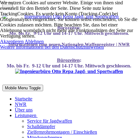
Wir nutzen Cookies auf unserer Website. Einige von ihnen sind
essenziell für den Betrieb der Seite. Diese Seite nutz keine
TrackingCookies. Es wurde kein Konto (Tracking-Code) bei
Googleanalytics eingerichtet. Sie können selbst entscheiden, ob Sie die
Cookies zulassen möchten. Bitte beachten Sie, dass bei einer
Bürozeiten:
Ablehnung womöglich nicht mehr alle Funktionalitäten der Seite zur
Mo. bis Fr. 9-12 Uhr und 14-17 Uhr. Mittwoch geschlossen.
Verfügung stehen.
Akzeptieren
Ablehnen
Infor
mationen
zum neuen Nationalen Waffenregister | NWR
Weitere Informationen bei den Datenschutzhinweisen
Bürozeiten
:
Mo. bis Fr. 9-12 Uhr und 14-17 Uhr. Mittwoch geschlossen.
Mobile Menu Toggle
Startseite
NWR
Über uns
Leistungen
Service für Jagdwaffen
Schalldämpfer
Zielfernrohrmontagen / Einschießen
Mündungsbremse