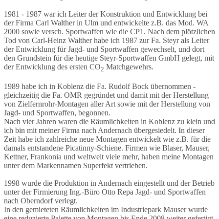
1981 - 1987 war ich Leiter der Konstruktion und Entwicklung bei
der Firma Carl Walther in Ulm und entwickelte z.B. das Mod. WA
2000 sowie versch. Sportwaffen wie die CP1. Nach dem plötzlichen
Tod von Carl-Heinz Walther habe ich 1987 zur Fa. Steyr als Leiter
der Entwicklung für Jagd- und Sportwaffen gewechselt, und dort
den Grundstein für die heutige Steyr-Sportwaffen GmbH gelegt, mit
der Entwicklung des ersten CO
Matchgewehrs.
2
1989 habe ich in Koblenz die Fa. Rudolf Bock übernommen -
gleichzeitig die Fa. OMR gegründet und damit mit der Herstellung
von Zielfernrohr-Montagen aller Art sowie mit der Herstellung von
Jagd- und Sportwaffen, begonnen.
Nach vier Jahren waren die Räumlichkeiten in Koblenz zu klein und
ich bin mit meiner Firma nach Andernach übergesiedelt. In dieser
Zeit habe ich zahlreiche neue Montagen entwickelt wie z.B. für die
damals entstandene Picatinny-Schiene. Firmen wie Blaser, Mauser,
Kettner, Frankonia und weltweit viele mehr, haben meine Montagen
unter dem Markennamen Superfekt vertrieben.
1998 wurde die Produktion in Andernach eingestellt und der Betrieb
unter der Firmierung Ing.-Büro Otto Repa Jagd- und Sportwaffen
nach Oberndorf verlegt.
In den gemieteten Räumlichkeiten im Industriepark Mauser wurde
eine reduzierte Palette von Montagen bis Ende 2008 weiter gefertigt.