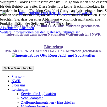
Wir nutzen Cookies auf unserer Website. Einige von ihnen sind essenzi
für den Betrieb der Seite. Diese Seite nutz keine TrackingCookies. Es
wurde kein Konto (Tracking-Code) bei Googleanalytics eingerichtet. S
können selbst entscheiden, ob Sie die Cookies zulassen möchten. Bitte
beachten Sie, dass bei einer Ablehnung womöglich nicht mehr alle
Bürozeiten:
Funktionalitäten der Seite zur Verfügung stehen.
Mo. bis Fr. 9-12 Uhr und 14-17 Uhr. Mittwoch geschlossen.
Akzeptieren
Ablehnen
Weitere Informationen bei den Datenschutzhinweisen
Infor
mationen
zum neuen Nationalen Waffenregister | NWR
Bürozeiten
:
Mo. bis Fr. 9-12 Uhr und 14-17 Uhr. Mittwoch geschlossen.
Mobile Menu Toggle
Startseite
NWR
Über uns
Leistungen
Service für Jagdwaffen
Schalldämpfer
Zielfernrohrmontagen / Einschießen
Mündungsbremse